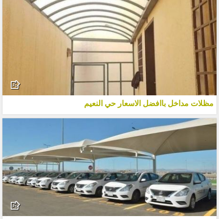
مظلات مداخل باافضل الاسعار حي النعيم