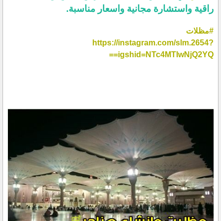
راقية واستشارة مجانية واسعار مناسبة.
#مظلات
https://instagram.com/slm.2654?
igshid=NTc4MTIwNjQ2YQ==