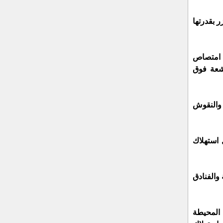
 بقدرتها
ل امتصاص
أشعة فوق
 والنقوش
 استهلاك
والفنادق
 المحيطة