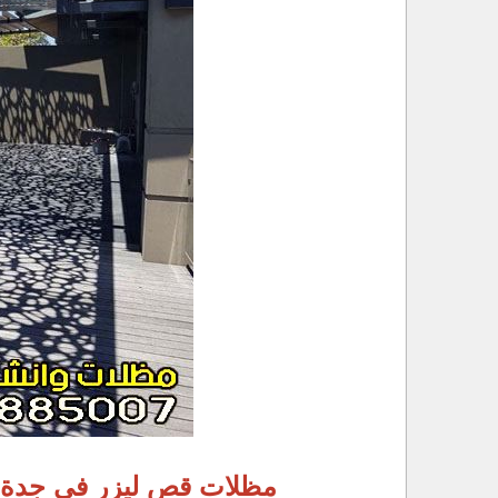
مظلات قص ليزر في جدة/ت