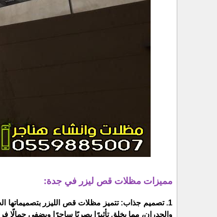
مميزات مظلات قص ليزر في جدة:
1. تصميم جذاب: تتميز مظلات قص الليزر بتصميماتها ال
والجدران، مما يخلق تأثيرًا بصريًا ساحرًا ويضفي جمالًا فري