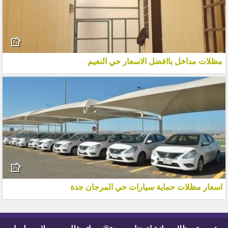
مظلات مداخل باافضل الاسعار حي النعيم
اسعار مظلات حماية سيارات حي المرجان جدة