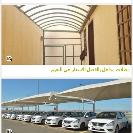
مظلات مداخل باافضل الاسعار حي النعيم