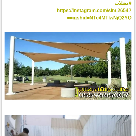
#مظلات
https://instagram.com/slm.2654?
igshid=NTc4MTIwNjQ2YQ==