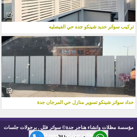
تركيب سواتر حديد شينكو جده حي الفيصليه
حداد سواتر شينكو تسوير منازل حي المرجان جدة
مؤسسة مظلات وانشاء هناجر جدة© سواتر فلل , برجولات جلسات
, مظلات سيارات , مستودعات