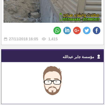
27/11/2018 16:05
1,415
مؤسسة جابر عبدالله